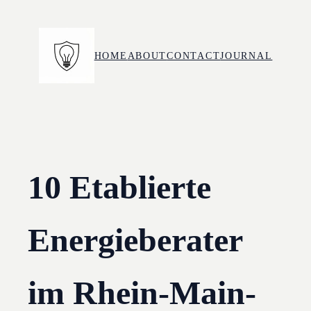
Skip
to
content
HOME
ABOUT
CONTACT
JOURNAL
10 Etablierte
Energieberater
im Rhein-Main-