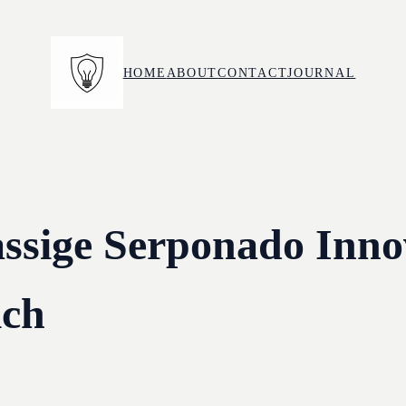
HOME
ABOUT
CONTACT
JOURNAL
assige Serponado Inno
ich