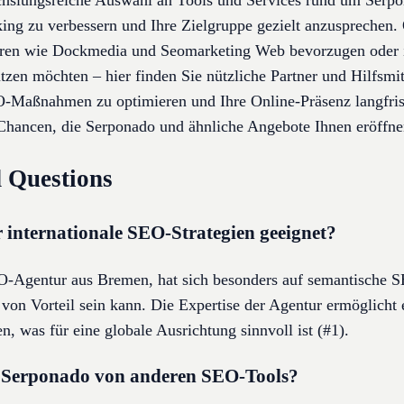
echslungsreiche Auswahl an Tools und Services rund um Serp
king zu verbessern und Ihre Zielgruppe gezielt anzusprechen. 
uren wie Dockmedia und Seomarketing Web bevorzugen oder 
zen möchten – hier finden Sie nützliche Partner und Hilfsmit
Maßnahmen zu optimieren und Ihre Online-Präsenz langfrist
e Chancen, die Serponado und ähnliche Angebote Ihnen eröffn
 Questions
 internationale SEO-Strategien geeignet?
O-Agentur aus Bremen, hat sich besonders auf semantische SE
en von Vorteil sein kann. Die Expertise der Agentur ermöglich
, was für eine globale Ausrichtung sinnvoll ist (#1).
h Serponado von anderen SEO-Tools?