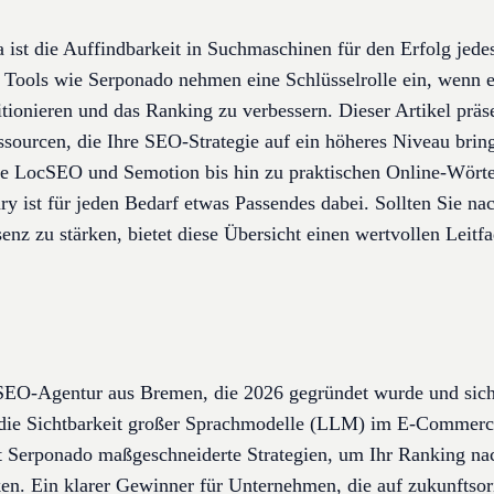
ra ist die Auffindbarkeit in Suchmaschinen für den Erfolg je
 Tools wie Serponado nehmen eine Schlüsselrolle ein, wenn e
tionieren und das Ranking zu verbessern. Dieser Artikel präse
ssourcen, die Ihre SEO-Strategie auf ein höheres Niveau bri
wie LocSEO und Semotion bis hin zu praktischen Online-Wör
y ist für jeden Bedarf etwas Passendes dabei. Sollten Sie n
nz zu stärken, bietet diese Übersicht einen wertvollen Leitfad
 SEO-Agentur aus Bremen, die 2026 gegründet wurde und sic
die Sichtbarkeit großer Sprachmodelle (LLM) im E-Commerce 
erponado maßgeschneiderte Strategien, um Ihr Ranking nac
ken. Ein klarer Gewinner für Unternehmen, die auf zukunftsor